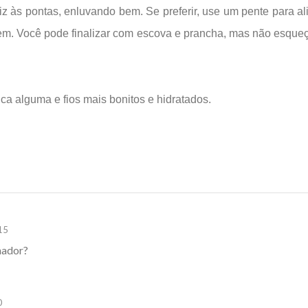
z às pontas, enluvando bem. Se preferir, use um pente para al
bem. Você pode finalizar com escova e prancha, mas não esque
ca alguma e fios mais bonitos e hidratados.
15
nador?
0