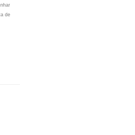
inhar
ça de