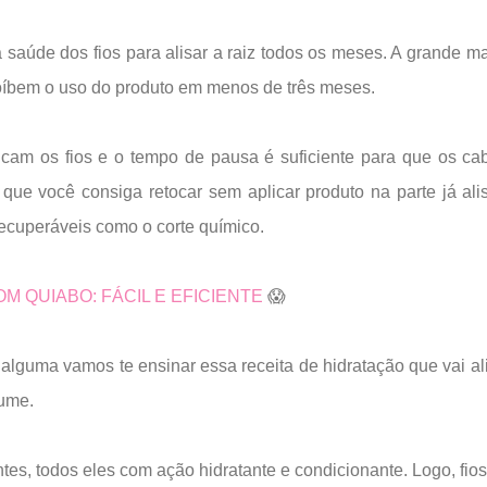
saúde dos fios para alisar a raiz todos os meses. A grande ma
oíbem o uso do produto em menos de três meses.
icam os fios e o tempo de pausa é suficiente para que os ca
que você consiga retocar sem aplicar produto na parte já ali
recuperáveis como o corte químico.
M QUIABO: FÁCIL E EFICIENTE
😱
a alguma vamos te ensinar essa receita de hidratação que vai al
lume.
ntes, todos eles com ação hidratante e condicionante. Logo, fio