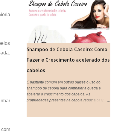
gastando super pouco. Tão prático que vocês
podem tanto beber, quanto aplicar nos cabelos,
ioria
unir o útil ao agradável né? IMPORTANTE:
Lembrando que pode ser usado tanto aqueles
saches industrializados ou você mesma pode
preparar o seu chá de forma natural,que é ainda
mais eficiente.
belos
Shampoo de Cebola Caseiro: Como
sada.
Fazer e Crescimento acelerado dos
cabelos
É bastante comum em outros países o uso do
shampoo de cebola para combater a queda e
acelerar o crescimento dos cabelos. As
propriedades presentes na cebola reduz a caspa,
inhar
ativa a circulação do couro cabeludo, trata e evita a
queda de cabelo, estimula o cabelo a crescer mais
rápido, proporciona sensação de limpeza e
refrescância, deixa o cabelo super brilhoso e
s com
fortalece os fios. Tá bom ou quer mais meninas?!