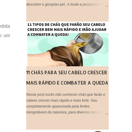
descobrir o gicoplan pet , li muito e pesquisei muito
sobre o assunto, afinal trata-se de algo " utilizado
em animais ", embora eu os considere bem melhor
que muitos humanos por ai, os cachorros por
edida
exemplo, são doces e amáveis, e principalmente
companheiros. Voltando ao assunto do Glicopan
do um
pet, há alguns blogs que criticam e outros que
recomendam, respeito a opinião de cada um,
porém hoje estarei postando a minha opinião aqui,
que fique claro que este produto não foi criado
originalmente para ser usado em seres humanos e
muito menos em cabelos, portanto fica a critério de
11 CHÁS PARA SEU CABELO CRESCER
cada um, decidir utilizar ou não!
MAIS RÁPIDO E COMBATER A QUEDA
Nesse post vocês irão conhecer chás que farão o
cabelo crescer mais rápido e mais forte. Sou
completamente apaixonada pela fontes
inesgotáveis da natureza, para diversos tipos de
tratamentos de beleza e saúde. O uso de chás em
tratamentos capilares é uma maneira barata,
natural e eficaz de tratar os fios em casa e