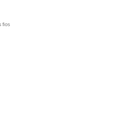
rsrsrs
 fios