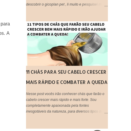
descobrir o gicoplan pet , li muito e pesquisei muito
sobre o assunto, afinal trata-se de algo " utilizado
em animais ", embora eu os considere bem melhor
que muitos humanos por ai, os cachorros por
para
exemplo, são doces e amáveis, e principalmente
os. A
companheiros. Voltando ao assunto do Glicopan
pet, há alguns blogs que criticam e outros que
recomendam, respeito a opinião de cada um,
porém hoje estarei postando a minha opinião aqui,
que fique claro que este produto não foi criado
originalmente para ser usado em seres humanos e
muito menos em cabelos, portanto fica a critério de
11 CHÁS PARA SEU CABELO CRESCER
cada um, decidir utilizar ou não!
MAIS RÁPIDO E COMBATER A QUEDA
Nesse post vocês irão conhecer chás que farão o
cabelo crescer mais rápido e mais forte. Sou
completamente apaixonada pela fontes
inesgotáveis da natureza, para diversos tipos de
tratamentos de beleza e saúde. O uso de chás em
tratamentos capilares é uma maneira barata,
natural e eficaz de tratar os fios em casa e