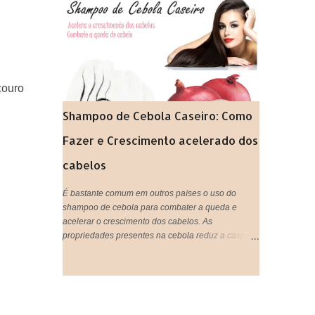
gastando super pouco. Tão prático que vocês
podem tanto beber, quanto aplicar nos cabelos,
unir o útil ao agradável né? IMPORTANTE:
Lembrando que pode ser usado tanto aqueles
saches industrializados ou você mesma pode
preparar o seu chá de forma natural,que é ainda
couro
mais eficiente.
Shampoo de Cebola Caseiro: Como
Fazer e Crescimento acelerado dos
cabelos
É bastante comum em outros países o uso do
shampoo de cebola para combater a queda e
acelerar o crescimento dos cabelos. As
propriedades presentes na cebola reduz a caspa,
ativa a circulação do couro cabeludo, trata e evita a
queda de cabelo, estimula o cabelo a crescer mais
rápido, proporciona sensação de limpeza e
refrescância, deixa o cabelo super brilhoso e
fortalece os fios. Tá bom ou quer mais meninas?!