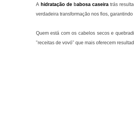
A
hidratação de
b
abosa
caseira
trás result
verdadeira transformação nos fios, garantindo 
Quem está com os cabelos secos e quebradiç
"receitas de vovó" que mais oferecem resultado