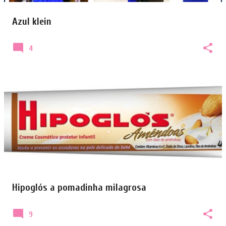
e
Azul klein
n
s
4
Hipoglós a pomadinha milagrosa
9