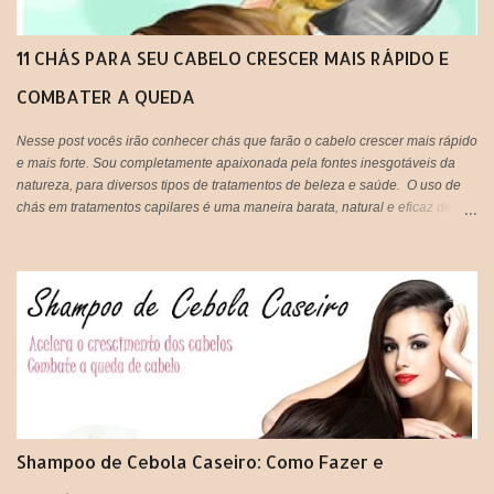
11 CHÁS PARA SEU CABELO CRESCER MAIS RÁPIDO E
COMBATER A QUEDA
Nesse post vocês irão conhecer chás que farão o cabelo crescer mais rápido
e mais forte. Sou completamente apaixonada pela fontes inesgotáveis da
natureza, para diversos tipos de tratamentos de beleza e saúde. O uso de
chás em tratamentos capilares é uma maneira barata, natural e eficaz de
tratar os fios em casa e gastando super pouco. Tão prático que vocês
podem tanto beber, quanto aplicar nos cabelos, unir o útil ao agradável né?
IMPORTANTE: Lembrando que pode ser usado tanto aqueles saches
industrializados ou você mesma pode preparar o seu chá de forma
natural,que é ainda mais eficiente.
Shampoo de Cebola Caseiro: Como Fazer e