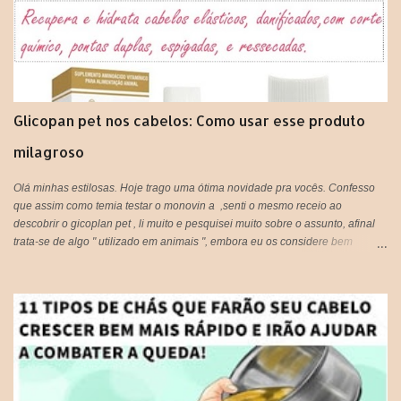
Glicopan pet nos cabelos: Como usar esse produto
milagroso
Olá minhas estilosas. Hoje trago uma ótima novidade pra vocês. Confesso
que assim como temia testar o monovin a ,senti o mesmo receio ao
descobrir o gicoplan pet , li muito e pesquisei muito sobre o assunto, afinal
trata-se de algo " utilizado em animais ", embora eu os considere bem
melhor que muitos humanos por ai, os cachorros por exemplo, são doces e
amáveis, e principalmente companheiros. Voltando ao assunto do Glicopan
pet, há alguns blogs que criticam e outros que recomendam, respeito a
opinião de cada um, porém hoje estarei postando a minha opinião aqui, que
fique claro que este produto não foi criado originalmente para ser usado em
seres humanos e muito menos em cabelos, portanto fica a critério de cada
um, decidir utilizar ou não!