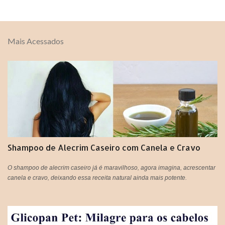
e
n
t
Mais Acessados
á
r
i
o
s
Shampoo de Alecrim Caseiro com Canela e Cravo
O shampoo de alecrim caseiro já é maravilhoso, agora imagina, acrescentar
canela e cravo, deixando essa receita natural ainda mais potente.