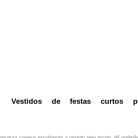
Vestidos de festas curtos p
rmatura comece escolhendo o vestido pelo tecido, dê preferê