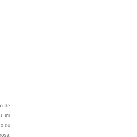
po de
ou um
io ou
rosa,