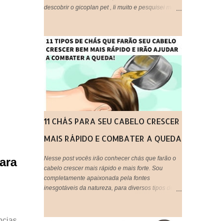
descobrir o gicoplan pet , li muito e pesquisei muito
sobre o assunto, afinal trata-se de algo " utilizado
em animais ", embora eu os considere bem melhor
que muitos humanos por ai, os cachorros por
exemplo, são doces e amáveis, e principalmente
companheiros. Voltando ao assunto do Glicopan
pet, há alguns blogs que criticam e outros que
recomendam, respeito a opinião de cada um,
porém hoje estarei postando a minha opinião aqui,
que fique claro que este produto não foi criado
originalmente para ser usado em seres humanos e
muito menos em cabelos, portanto fica a critério de
11 CHÁS PARA SEU CABELO CRESCER
cada um, decidir utilizar ou não!
MAIS RÁPIDO E COMBATER A QUEDA
Nesse post vocês irão conhecer chás que farão o
ara
cabelo crescer mais rápido e mais forte. Sou
completamente apaixonada pela fontes
inesgotáveis da natureza, para diversos tipos de
tratamentos de beleza e saúde. O uso de chás em
tratamentos capilares é uma maneira barata,
natural e eficaz de tratar os fios em casa e
ncias