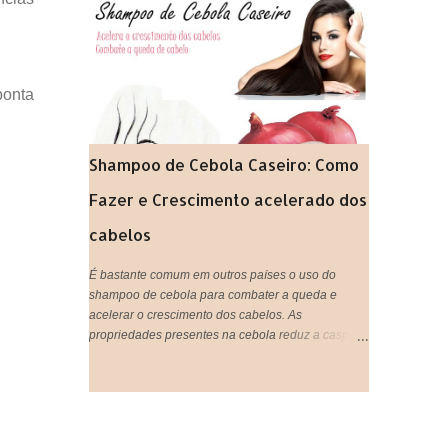
gastando super pouco. Tão prático que vocês
podem tanto beber, quanto aplicar nos cabelos,
unir o útil ao agradável né? IMPORTANTE:
Lembrando que pode ser usado tanto aqueles
saches industrializados ou você mesma pode
ponta
preparar o seu chá de forma natural,que é ainda
mais eficiente.
Shampoo de Cebola Caseiro: Como
Fazer e Crescimento acelerado dos
cabelos
É bastante comum em outros países o uso do
shampoo de cebola para combater a queda e
acelerar o crescimento dos cabelos. As
propriedades presentes na cebola reduz a caspa,
ativa a circulação do couro cabeludo, trata e evita a
queda de cabelo, estimula o cabelo a crescer mais
rápido, proporciona sensação de limpeza e
refrescância, deixa o cabelo super brilhoso e
fortalece os fios. Tá bom ou quer mais meninas?!