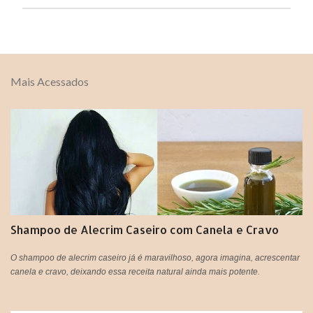
P
o
s
t
Mais Acessados
a
r
u
m
c
o
m
e
n
t
á
Shampoo de Alecrim Caseiro com Canela e Cravo
r
i
o
O shampoo de alecrim caseiro já é maravilhoso, agora imagina, acrescentar
canela e cravo, deixando essa receita natural ainda mais potente.