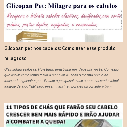
Glicopan pet nos cabelos: Como usar esse produto
milagroso
Olá minhas estilosas. Hoje trago uma ótima novidade pra vocês. Confesso
que assim como temia testar o monovin a ,senti o mesmo receio ao
descobrir o gicoplan pet , li muito e pesquisei muito sobre o assunto, afinal
trata-se de algo " utilizado em animais ", embora eu os considere bem
melhor que muitos humanos por ai, os cachorros por exemplo, são doces e
amáveis, e principalmente companheiros. Voltando ao assunto do Glicopan
pet, há alguns blogs que criticam e outros que recomendam, respeito a
opinião de cada um, porém hoje estarei postando a minha opinião aqui, que
fique claro que este produto não foi criado originalmente para ser usado em
seres humanos e muito menos em cabelos, portanto fica a critério de cada
um, decidir utilizar ou não!