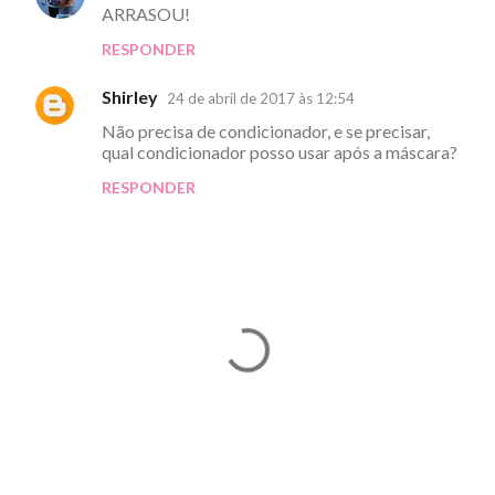
ARRASOU!
o
RESPONDER
m
e
Shirley
24 de abril de 2017 às 12:54
n
Não precisa de condicionador, e se precisar,
t
qual condicionador posso usar após a máscara?
á
RESPONDER
r
i
o
s