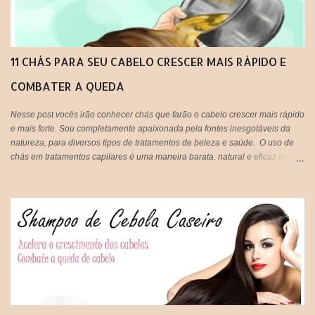
11 CHÁS PARA SEU CABELO CRESCER MAIS RÁPIDO E
COMBATER A QUEDA
Nesse post vocês irão conhecer chás que farão o cabelo crescer mais rápido
e mais forte. Sou completamente apaixonada pela fontes inesgotáveis da
natureza, para diversos tipos de tratamentos de beleza e saúde. O uso de
chás em tratamentos capilares é uma maneira barata, natural e eficaz de
tratar os fios em casa e gastando super pouco. Tão prático que vocês
podem tanto beber, quanto aplicar nos cabelos, unir o útil ao agradável né?
IMPORTANTE: Lembrando que pode ser usado tanto aqueles saches
industrializados ou você mesma pode preparar o seu chá de forma
natural,que é ainda mais eficiente.