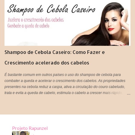
IMPORTANTE: Lembrando que pode ser usado tanto aqueles saches
industrializados ou você mesma pode preparar o seu chá de forma
natural,que é ainda mais eficiente.
Shampoo de Cebola Caseiro: Como Fazer e
Crescimento acelerado dos cabelos
É bastante comum em outros países o uso do shampoo de cebola para
combater a queda e acelerar o crescimento dos cabelos. As propriedades
presentes na cebola reduz a caspa, ativa a circulação do couro cabeludo,
trata e evita a queda de cabelo, estimula o cabelo a crescer mais rápido,
proporciona sensação de limpeza e refrescância, deixa o cabelo super
brilhoso e fortalece os fios. Tá bom ou quer mais meninas?! rsrsrs
Projeto Rapunzel