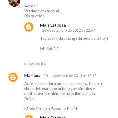
C
Adorei!
o
Verdade em tudo ai.
m
Bjs querida
e
Mais Estilosa
n
26 de setembro de 2012 às 22:47
t
Tay sua linda , obrigada pelo carinho ;)
á
Mil bjs *;*
r
i
RESPONDER
o
s
Mariana
20 de setembro de 2012 às 10:12
Adorei e eu adoro uma calça escura, blazer e
short detonadinho acho super simples e
confortáveis e além de tudo lindos haha.
Beijos
Moda Passo a Passo -> Perfil
Mais Estilosa