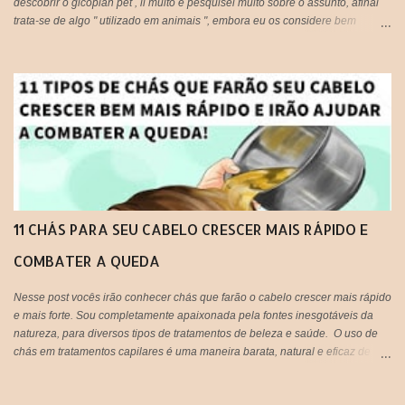
descobrir o gicoplan pet , li muito e pesquisei muito sobre o assunto, afinal
trata-se de algo " utilizado em animais ", embora eu os considere bem
melhor que muitos humanos por ai, os cachorros por exemplo, são doces e
amáveis, e principalmente companheiros. Voltando ao assunto do Glicopan
pet, há alguns blogs que criticam e outros que recomendam, respeito a
opinião de cada um, porém hoje estarei postando a minha opinião aqui, que
fique claro que este produto não foi criado originalmente para ser usado em
seres humanos e muito menos em cabelos, portanto fica a critério de cada
um, decidir utilizar ou não!
11 CHÁS PARA SEU CABELO CRESCER MAIS RÁPIDO E
COMBATER A QUEDA
Nesse post vocês irão conhecer chás que farão o cabelo crescer mais rápido
e mais forte. Sou completamente apaixonada pela fontes inesgotáveis da
natureza, para diversos tipos de tratamentos de beleza e saúde. O uso de
chás em tratamentos capilares é uma maneira barata, natural e eficaz de
tratar os fios em casa e gastando super pouco. Tão prático que vocês
podem tanto beber, quanto aplicar nos cabelos, unir o útil ao agradável né?