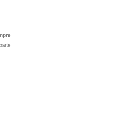
rsrsrs
mpre
parte