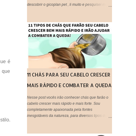
descobrir o gicoplan pet , li muito e pesquisei muito
sobre o assunto, afinal trata-se de algo " utilizado
em animais ", embora eu os considere bem melhor
que muitos humanos por ai, os cachorros por
exemplo, são doces e amáveis, e principalmente
companheiros. Voltando ao assunto do Glicopan
pet, há alguns blogs que criticam e outros que
recomendam, respeito a opinião de cada um,
porém hoje estarei postando a minha opinião aqui,
que fique claro que este produto não foi criado
que é
originalmente para ser usado em seres humanos e
a que
muito menos em cabelos, portanto fica a critério de
11 CHÁS PARA SEU CABELO CRESCER
cada um, decidir utilizar ou não!
MAIS RÁPIDO E COMBATER A QUEDA
Nesse post vocês irão conhecer chás que farão o
cabelo crescer mais rápido e mais forte. Sou
completamente apaixonada pela fontes
inesgotáveis da natureza, para diversos tipos de
tilo.
tratamentos de beleza e saúde. O uso de chás em
tratamentos capilares é uma maneira barata,
natural e eficaz de tratar os fios em casa e