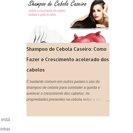
gastando super pouco. Tão prático que vocês
podem tanto beber, quanto aplicar nos cabelos,
unir o útil ao agradável né? IMPORTANTE:
Lembrando que pode ser usado tanto aqueles
saches industrializados ou você mesma pode
preparar o seu chá de forma natural,que é ainda
mais eficiente.
Shampoo de Cebola Caseiro: Como
Fazer e Crescimento acelerado dos
cabelos
É bastante comum em outros países o uso do
shampoo de cebola para combater a queda e
acelerar o crescimento dos cabelos. As
propriedades presentes na cebola reduz a caspa,
ativa a circulação do couro cabeludo, trata e evita a
queda de cabelo, estimula o cabelo a crescer mais
rápido, proporciona sensação de limpeza e
 está
refrescância, deixa o cabelo super brilhoso e
ntrar
fortalece os fios. Tá bom ou quer mais meninas?!