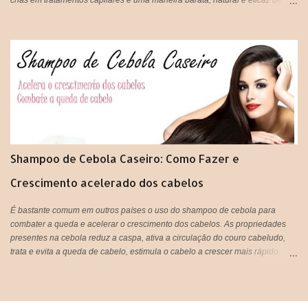
tratar os fios em casa e gastando super pouco. Tão prático que vocês
podem tanto beber, quanto aplicar nos cabelos, unir o útil ao agradável né?
IMPORTANTE: Lembrando que pode ser usado tanto aqueles saches
industrializados ou você mesma pode preparar o seu chá de forma
natural,que é ainda mais eficiente.
Shampoo de Cebola Caseiro: Como Fazer e
Crescimento acelerado dos cabelos
É bastante comum em outros países o uso do shampoo de cebola para
combater a queda e acelerar o crescimento dos cabelos. As propriedades
presentes na cebola reduz a caspa, ativa a circulação do couro cabeludo,
trata e evita a queda de cabelo, estimula o cabelo a crescer mais rápido,
proporciona sensação de limpeza e refrescância, deixa o cabelo super
brilhoso e fortalece os fios. Tá bom ou quer mais meninas?! rsrsrs