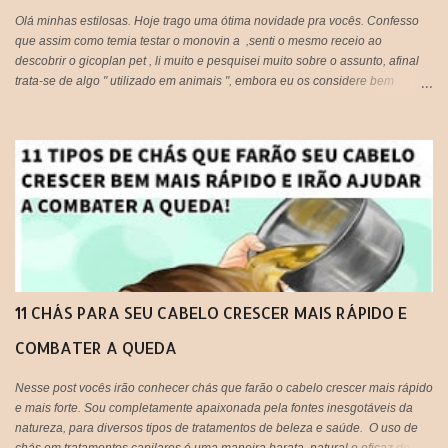
Olá minhas estilosas. Hoje trago uma ótima novidade pra vocês. Confesso
que assim como temia testar o monovin a ,senti o mesmo receio ao
descobrir o gicoplan pet , li muito e pesquisei muito sobre o assunto, afinal
trata-se de algo " utilizado em animais ", embora eu os considere bem
melhor que muitos humanos por ai, os cachorros por exemplo, são doces e
amáveis, e principalmente companheiros. Voltando ao assunto do Glicopan
pet, há alguns blogs que criticam e outros que recomendam, respeito a
opinião de cada um, porém hoje estarei postando a minha opinião aqui, que
fique claro que este produto não foi criado originalmente para ser usado em
seres humanos e muito menos em cabelos, portanto fica a critério de cada
um, decidir utilizar ou não!
11 CHÁS PARA SEU CABELO CRESCER MAIS RÁPIDO E
COMBATER A QUEDA
Nesse post vocês irão conhecer chás que farão o cabelo crescer mais rápido
e mais forte. Sou completamente apaixonada pela fontes inesgotáveis da
natureza, para diversos tipos de tratamentos de beleza e saúde. O uso de
chás em tratamentos capilares é uma maneira barata, natural e eficaz de