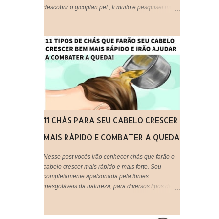
descobrir o gicoplan pet , li muito e pesquisei muito
sobre o assunto, afinal trata-se de algo " utilizado
em animais ", embora eu os considere bem melhor
que muitos humanos por ai, os cachorros por
exemplo, são doces e amáveis, e principalmente
companheiros. Voltando ao assunto do Glicopan
pet, há alguns blogs que criticam e outros que
recomendam, respeito a opinião de cada um,
porém hoje estarei postando a minha opinião aqui,
que fique claro que este produto não foi criado
originalmente para ser usado em seres humanos e
muito menos em cabelos, portanto fica a critério de
11 CHÁS PARA SEU CABELO CRESCER
cada um, decidir utilizar ou não!
MAIS RÁPIDO E COMBATER A QUEDA
Nesse post vocês irão conhecer chás que farão o
cabelo crescer mais rápido e mais forte. Sou
completamente apaixonada pela fontes
inesgotáveis da natureza, para diversos tipos de
tratamentos de beleza e saúde. O uso de chás em
tratamentos capilares é uma maneira barata,
natural e eficaz de tratar os fios em casa e