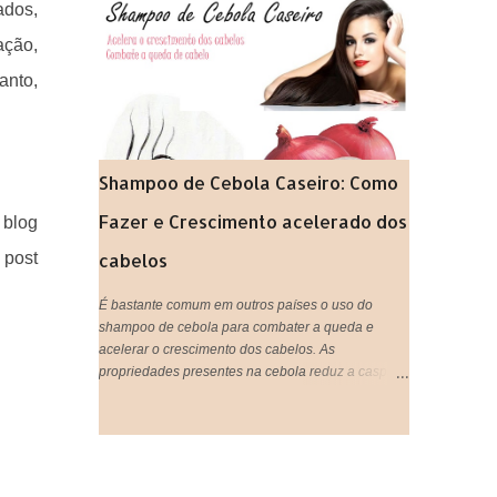
ados,
gastando super pouco. Tão prático que vocês
podem tanto beber, quanto aplicar nos cabelos,
ação,
unir o útil ao agradável né? IMPORTANTE:
anto,
Lembrando que pode ser usado tanto aqueles
saches industrializados ou você mesma pode
preparar o seu chá de forma natural,que é ainda
mais eficiente.
Shampoo de Cebola Caseiro: Como
Fazer e Crescimento acelerado dos
 blog
cabelos
 post
É bastante comum em outros países o uso do
shampoo de cebola para combater a queda e
acelerar o crescimento dos cabelos. As
propriedades presentes na cebola reduz a caspa,
ativa a circulação do couro cabeludo, trata e evita a
queda de cabelo, estimula o cabelo a crescer mais
rápido, proporciona sensação de limpeza e
refrescância, deixa o cabelo super brilhoso e
fortalece os fios. Tá bom ou quer mais meninas?!