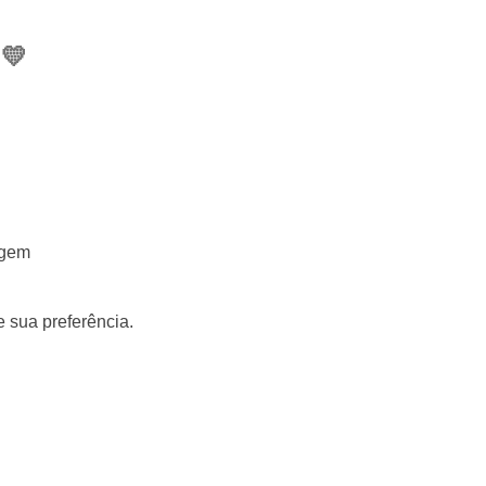
💛
rgem
 sua preferência.