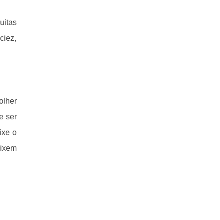
rsrsrs
uitas
ciez,
olher
e ser
ixe o
eixem