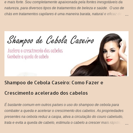
e mais forte. Sou completamente apaixonada pela fontes inesgotáveis da
natureza, para diversos tipos de tratamentos de beleza e saúde. O uso de
chás em tratamentos capilares é uma maneira barata, natural e eficaz de
tratar os fios em casa e gastando super pouco. Tão prático que vocês
podem tanto beber, quanto aplicar nos cabelos, unir o útil ao agradável né?
IMPORTANTE: Lembrando que pode ser usado tanto aqueles saches
industrializados ou você mesma pode preparar o seu chá de forma
natural,que é ainda mais eficiente.
Shampoo de Cebola Caseiro: Como Fazer e
Crescimento acelerado dos cabelos
É bastante comum em outros países o uso do shampoo de cebola para
combater a queda e acelerar o crescimento dos cabelos. As propriedades
presentes na cebola reduz a caspa, ativa a circulação do couro cabeludo,
trata e evita a queda de cabelo, estimula o cabelo a crescer mais rápido,
proporciona sensação de limpeza e refrescância, deixa o cabelo super