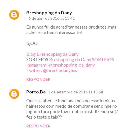
Breshopping da Dany
C
6 de abril de 2016 às 13:41
o
Eu nunca fui de acreditar nesses produtos, mas
m
achei esse bem interessante!
e
bjOO
n
Blog Breshopping da Dany
t
SORTEIOS
Breshopping da Dany SORTEIOS
á
Instagram: @breshopping_da_dany
Twitter: @brechodanylins
r
i
RESPONDER
o
Porto.Ba
1 de setembro de 2016 às 15:54
s
Queria saber se funciona mesmo esse luminus
hair,estou com medo de comprar e ser dinheiro
jogado fora pode fazer outro post dizendo se já
fez o teste e tals??
RESPONDER