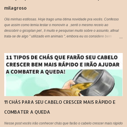
milagroso
Olá minhas estilosas. Hoje trago uma ótima novidade pra vocês. Confesso
que assim como temia testar o monovin a ,senti o mesmo receio ao
descobrir o gicoplan pet , li muito e pesquisei muito sobre o assunto, afinal
trata-se de algo " utilizado em animais ", embora eu os considere bem
melhor que muitos humanos por ai, os cachorros por exemplo, são doces e
amáveis, e principalmente companheiros. Voltando ao assunto do Glicopan
pet, há alguns blogs que criticam e outros que recomendam, respeito a
opinião de cada um, porém hoje estarei postando a minha opinião aqui, que
fique claro que este produto não foi criado originalmente para ser usado em
seres humanos e muito menos em cabelos, portanto fica a critério de cada
um, decidir utilizar ou não!
11 CHÁS PARA SEU CABELO CRESCER MAIS RÁPIDO E
COMBATER A QUEDA
Nesse post vocês irão conhecer chás que farão o cabelo crescer mais rápido