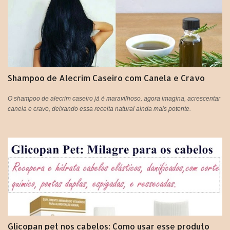
c
o
m
e
n
t
á
Shampoo de Alecrim Caseiro com Canela e Cravo
r
i
o
O shampoo de alecrim caseiro já é maravilhoso, agora imagina, acrescentar
canela e cravo, deixando essa receita natural ainda mais potente.
Glicopan pet nos cabelos: Como usar esse produto