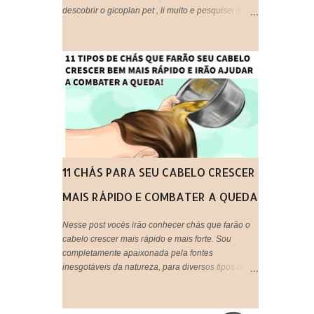
descobrir o gicoplan pet , li muito e pesquisei muito
sobre o assunto, afinal trata-se de algo " utilizado
em animais ", embora eu os considere bem melhor
que muitos humanos por ai, os cachorros por
exemplo, são doces e amáveis, e principalmente
companheiros. Voltando ao assunto do Glicopan
pet, há alguns blogs que criticam e outros que
recomendam, respeito a opinião de cada um,
porém hoje estarei postando a minha opinião aqui,
que fique claro que este produto não foi criado
originalmente para ser usado em seres humanos e
muito menos em cabelos, portanto fica a critério de
11 CHÁS PARA SEU CABELO CRESCER
cada um, decidir utilizar ou não!
MAIS RÁPIDO E COMBATER A QUEDA
Nesse post vocês irão conhecer chás que farão o
cabelo crescer mais rápido e mais forte. Sou
completamente apaixonada pela fontes
inesgotáveis da natureza, para diversos tipos de
tratamentos de beleza e saúde. O uso de chás em
tratamentos capilares é uma maneira barata,
natural e eficaz de tratar os fios em casa e