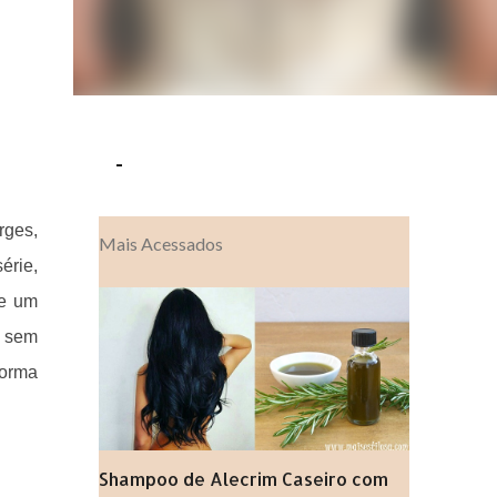
-
rges,
Mais Acessados
érie,
re um
e sem
forma
Shampoo de Alecrim Caseiro com