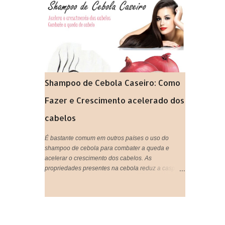
gastando super pouco. Tão prático que vocês
podem tanto beber, quanto aplicar nos cabelos,
unir o útil ao agradável né? IMPORTANTE:
Lembrando que pode ser usado tanto aqueles
saches industrializados ou você mesma pode
preparar o seu chá de forma natural,que é ainda
mais eficiente.
Shampoo de Cebola Caseiro: Como
Fazer e Crescimento acelerado dos
cabelos
É bastante comum em outros países o uso do
shampoo de cebola para combater a queda e
acelerar o crescimento dos cabelos. As
propriedades presentes na cebola reduz a caspa,
ativa a circulação do couro cabeludo, trata e evita a
queda de cabelo, estimula o cabelo a crescer mais
rápido, proporciona sensação de limpeza e
refrescância, deixa o cabelo super brilhoso e
fortalece os fios. Tá bom ou quer mais meninas?!