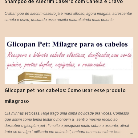
Shampoo de Alecrim Caseiro com Canela e Cravo
r
i
o
O shampoo de alecrim caseiro já é maravilhoso, agora imagina, acrescentar
canela e cravo, deixando essa receita natural ainda mais potente.
Glicopan pet nos cabelos: Como usar esse produto
milagroso
Olá minhas estilosas. Hoje trago uma ótima novidade pra vocês. Confesso
que assim como temia testar o monovin a ,senti o mesmo receio ao
descobrir o gicoplan pet , li muito e pesquisei muito sobre o assunto, afinal
trata-se de algo " utilizado em animais ", embora eu os considere bem