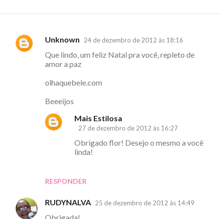
Unknown
24 de dezembro de 2012 às 18:16
C
Que lindo, um feliz Natal pra você, repleto de
o
amor a paz
m
olhaquebele.com
e
n
Beeeijos
t
Mais Estilosa
á
27 de dezembro de 2012 às 16:27
r
Obrigado flor! Desejo o mesmo a você
linda!
i
o
s
RESPONDER
RUDYNALVA
25 de dezembro de 2012 às 14:49
Obrigada!