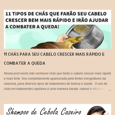
melhor que muitos humanos por ai, os cachorros por exemplo, são doces e
amáveis, e principalmente companheiros. Voltando ao assunto do Glicopan
pet, há alguns blogs que criticam e outros que recomendam, respeito a
opinião de cada um, porém hoje estarei postando a minha opinião aqui, que
fique claro que este produto não foi criado originalmente para ser usado em
seres humanos e muito menos em cabelos, portanto fica a critério de cada
um, decidir utilizar ou não!
11 CHÁS PARA SEU CABELO CRESCER MAIS RÁPIDO E
COMBATER A QUEDA
Nesse post vocês irão conhecer chás que farão o cabelo crescer mais rápido
e mais forte. Sou completamente apaixonada pela fontes inesgotáveis da
natureza, para diversos tipos de tratamentos de beleza e saúde. O uso de
chás em tratamentos capilares é uma maneira barata, natural e eficaz de
tratar os fios em casa e gastando super pouco. Tão prático que vocês
podem tanto beber, quanto aplicar nos cabelos, unir o útil ao agradável né?
IMPORTANTE: Lembrando que pode ser usado tanto aqueles saches
industrializados ou você mesma pode preparar o seu chá de forma
natural,que é ainda mais eficiente.