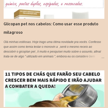
Glicopan pet nos cabelos: Como usar esse produto
milagroso
Olá minhas estilosas. Hoje trago uma ótima novidade pra vocês. Confesso
que assim como temia testar o monovin a ,senti o mesmo receio ao
descobrir o gicoplan pet , li muito e pesquisei muito sobre o assunto, afinal
trata-se de algo " utilizado em animais ", embora eu os considere bem
melhor que muitos humanos por ai, os cachorros por exemplo, são doces e
amáveis, e principalmente companheiros. Voltando ao assunto do Glicopan
pet, há alguns blogs que criticam e outros que recomendam, respeito a
opinião de cada um, porém hoje estarei postando a minha opinião aqui, que
fique claro que este produto não foi criado originalmente para ser usado em
seres humanos e muito menos em cabelos, portanto fica a critério de cada
um, decidir utilizar ou não!