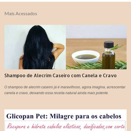
s
t
Mais Acessados
a
r
u
m
c
o
m
e
n
t
á
Shampoo de Alecrim Caseiro com Canela e Cravo
r
i
o
O shampoo de alecrim caseiro já é maravilhoso, agora imagina, acrescentar
canela e cravo, deixando essa receita natural ainda mais potente.