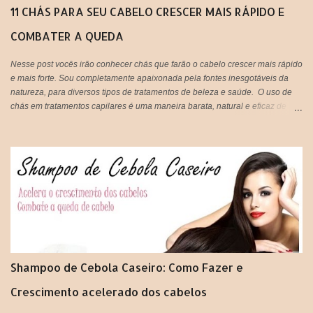
11 CHÁS PARA SEU CABELO CRESCER MAIS RÁPIDO E
COMBATER A QUEDA
Nesse post vocês irão conhecer chás que farão o cabelo crescer mais rápido
e mais forte. Sou completamente apaixonada pela fontes inesgotáveis da
natureza, para diversos tipos de tratamentos de beleza e saúde. O uso de
chás em tratamentos capilares é uma maneira barata, natural e eficaz de
tratar os fios em casa e gastando super pouco. Tão prático que vocês
podem tanto beber, quanto aplicar nos cabelos, unir o útil ao agradável né?
IMPORTANTE: Lembrando que pode ser usado tanto aqueles saches
industrializados ou você mesma pode preparar o seu chá de forma
natural,que é ainda mais eficiente.
Shampoo de Cebola Caseiro: Como Fazer e
Crescimento acelerado dos cabelos