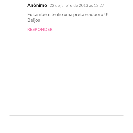
Anônimo
22 de janeiro de 2013 às 12:27
Eu também tenho uma preta e adooro !!!
Beijos
RESPONDER
P
o