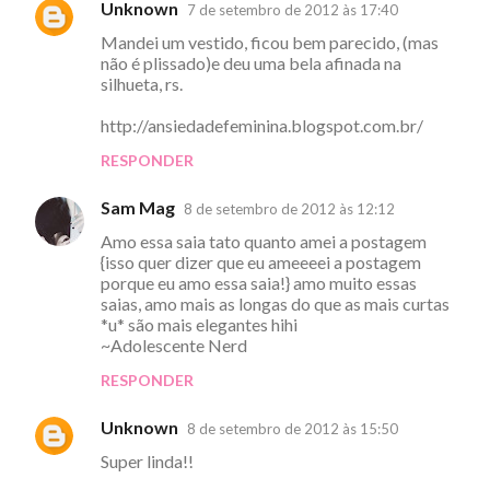
Unknown
7 de setembro de 2012 às 17:40
C
Mandei um vestido, ficou bem parecido, (mas
o
não é plissado)e deu uma bela afinada na
m
silhueta, rs.
e
http://ansiedadefeminina.blogspot.com.br/
n
RESPONDER
t
á
Sam Mag
8 de setembro de 2012 às 12:12
r
Amo essa saia tato quanto amei a postagem
{isso quer dizer que eu ameeeei a postagem
i
porque eu amo essa saia!} amo muito essas
o
saias, amo mais as longas do que as mais curtas
*u* são mais elegantes hihi
s
~Adolescente Nerd
RESPONDER
Unknown
8 de setembro de 2012 às 15:50
Super linda!!