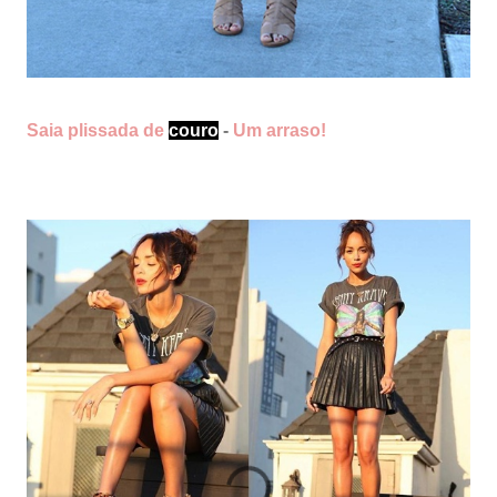
Saia plissada de
couro
-
Um arraso!